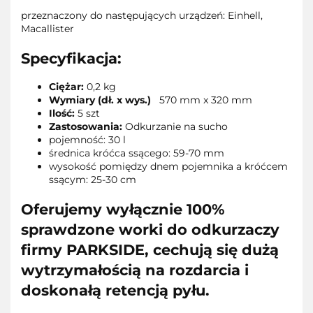
przeznaczony do następujących urządzeń: Einhell,
Macallister
Specyfikacja:
Ciężar:
0,2 kg
Wymiary (dł. x wys.)
570 mm x 320 mm
Ilość:
5 szt
Zastosowania:
Odkurzanie na sucho
pojemność: 30 l
średnica króćca ssącego: 59-70 mm
wysokość pomiędzy dnem pojemnika a króćcem
ssącym: 25-30 cm
Oferujemy wyłącznie 100%
sprawdzone worki do odkurzaczy
firmy PARKSIDE, cechują się dużą
wytrzymałością na rozdarcia i
doskonałą retencją pyłu.