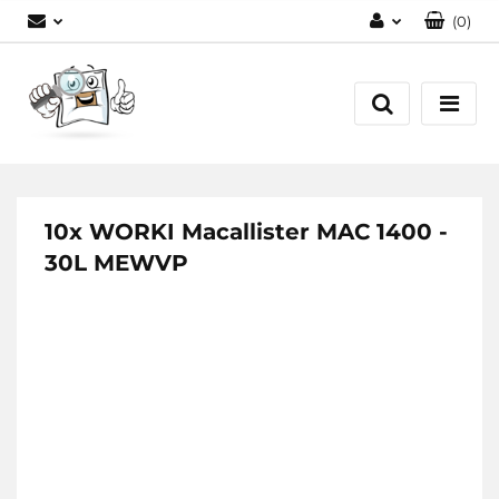
(
0
)
Zaloguj się
Zarejestruj się
Dodaj zgłoszenie
10x WORKI Macallister MAC 1400 -
30L MEWVP