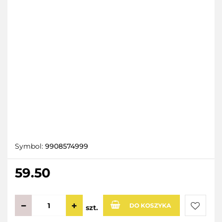
Symbol:
9908574999
59.50
DO KOSZYKA
szt.