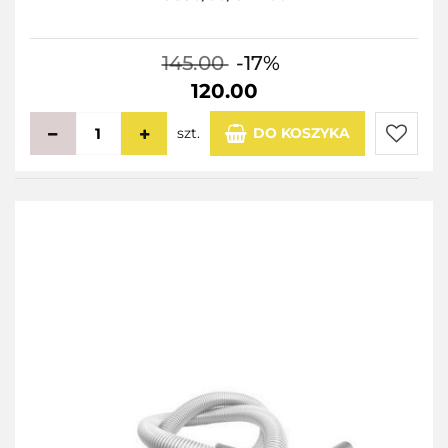
145.00
-17%
120.00
szt.
DO KOSZYKA
Do
przecho