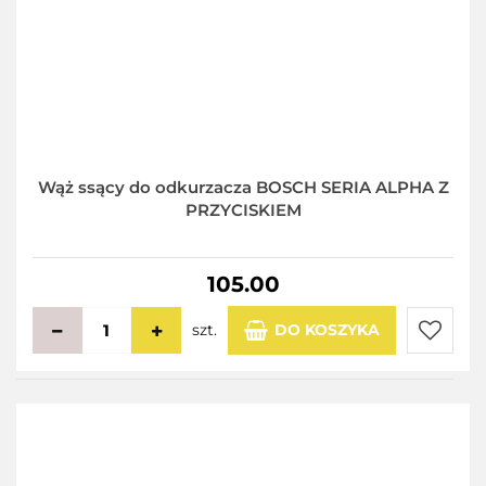
Wąż ssący do odkurzacza BOSCH SERIA ALPHA Z
PRZYCISKIEM
105.00
szt.
DO KOSZYKA
Do
przecho