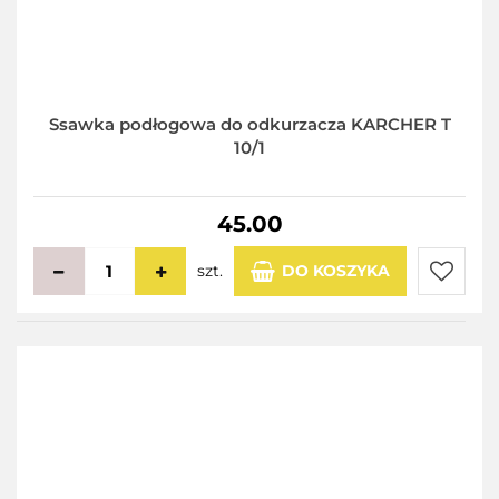
Ssawka podłogowa do odkurzacza KARCHER T
10/1
45.00
szt.
DO KOSZYKA
Do
przecho