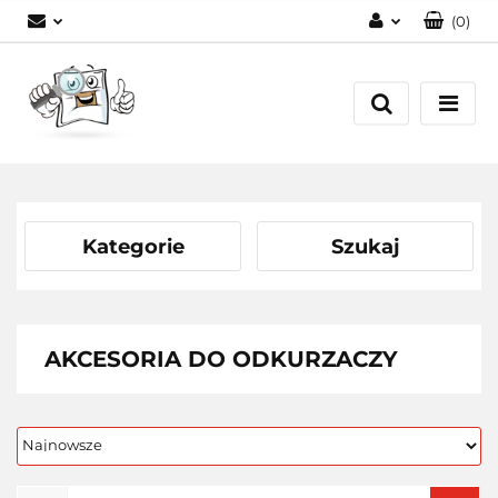
(
0
)
Zaloguj się
Zarejestruj się
Dodaj zgłoszenie
Kategorie
Szukaj
AKCESORIA DO ODKURZACZY