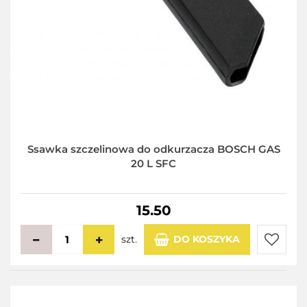
Ssawka szczelinowa do odkurzacza BOSCH GAS
20 L SFC
15.50
szt.
DO KOSZYKA
Do
przecho