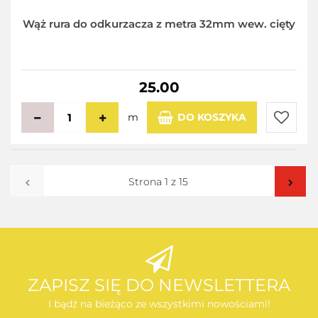
Wąż rura do odkurzacza z metra 32mm wew. cięty
25.00
m
DO KOSZYKA
Do
przecho
ZAPISZ SIĘ DO NEWSLETTERA
I bądź na bieżąco ze wszystkimi nowościami!