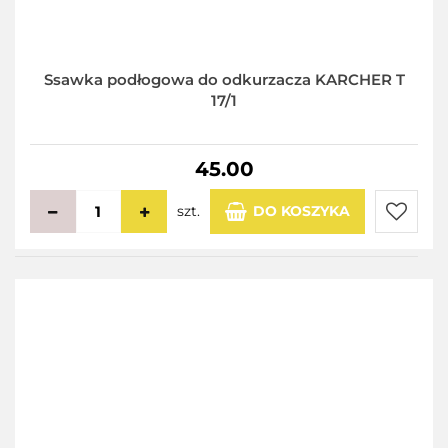
Ssawka podłogowa do odkurzacza KARCHER T
17/1
45.00
szt.
DO KOSZYKA
Do
przecho