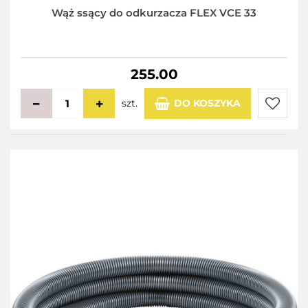
Wąż ssący do odkurzacza FLEX VCE 33
255.00
szt.
DO KOSZYKA
Do
przecho