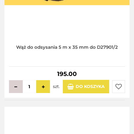
Wąż do odsysania 5 m x 35 mm do D27901/2
195.00
szt.
DO KOSZYKA
Do
przecho