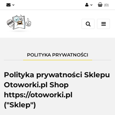
(
0
)
Zaloguj się
Zarejestruj się
Dodaj zgłoszenie
POLITYKA PRYWATNOŚCI
Polityka prywatności Sklepu
Otoworki.pl Shop
https://otoworki.pl
("Sklep")