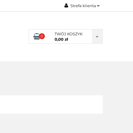
Strefa klienta
ENI KLIENCI
Zaloguj się
Zarejestruj się
TWÓJ KOSZYK
0
Dodaj zgłoszenie
0,00 zł
NI KLIENCI