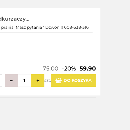
dkurzaczy
 prania. Masz pytania? Dzwoń!!! 608-638-316
75.00
-20%
59.90
szt.
DO KOSZYKA
echowalni