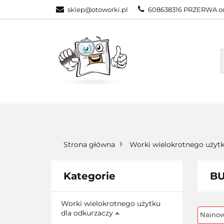
sklep@otoworki.pl
608638316 PRZERWA od
NASZA OFERTA
WSZYSTKIE KATEGORIE
NASZA
Strona główna
Worki wielokrotnego użytk
Kategorie
BU
Worki wielokrotnego użytku
dla odkurzaczy