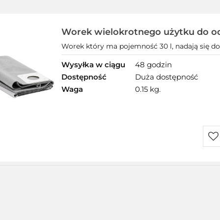
Worek wielokrotnego użytku do o
BUDGET WVC 1600W
Worek który ma pojemność 30 l, nadają się do
Wysyłka w ciągu
48 godzin
Dostępność
Duża dostępność
Waga
0.15 kg.
Do
prz