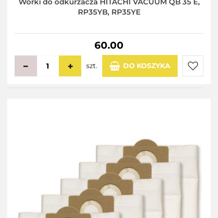
Worki do odkurzacza HITACHI VACUUM QB 35 E,
RP35YB, RP35YE
60.00
szt.
DO KOSZYKA
Do
przecho