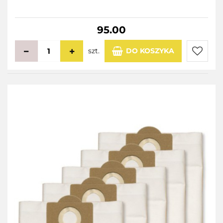
95.00
szt.
DO KOSZYKA
Do
przecho