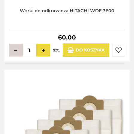
Worki do odkurzacza HITACHI WDE 3600
60.00
szt.
DO KOSZYKA
Do
przecho