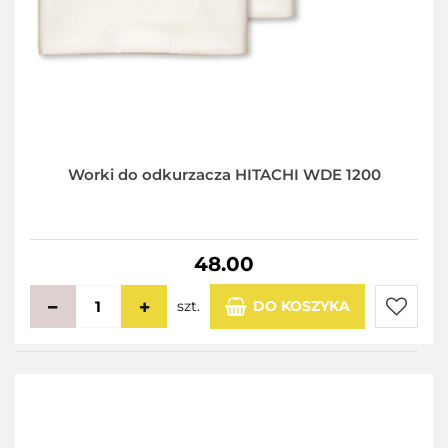
Worki do odkurzacza HITACHI WDE 1200
48.00
szt.
DO KOSZYKA
Do
przecho