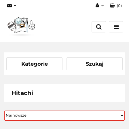
(
0
)
Zaloguj się
Zarejestruj się
Dodaj zgłoszenie
Kategorie
Szukaj
Hitachi