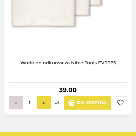
Worki do odkurzacza Niteo Tools FV0065
39.00
szt.
DO KOSZYKA
Do
przecho