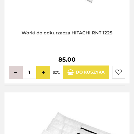
Worki do odkurzacza HITACHI RNT 1225
85.00
szt.
DO KOSZYKA
Do
przecho