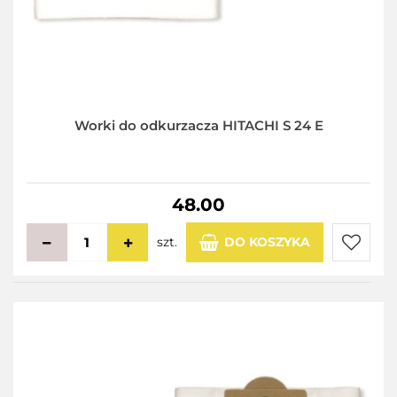
Worki do odkurzacza HITACHI S 24 E
48.00
szt.
DO KOSZYKA
Do
przecho