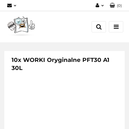
(
0
)
Zaloguj się
Zarejestruj się
Dodaj zgłoszenie
10x WORKI Oryginalne PFT30 A1
30L