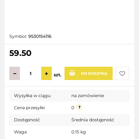
Symbol:
9530154116
59.50
DO KOSZYKA
szt.
Do
Wysyłka w ciągu
na zamówienie
przecho
Cena przesyłki
0
Dostępność
Średnia dostępność
Waga
0.15 kg