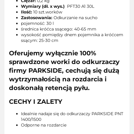
Ciężar:
0,2 kg
Wymiary (dł. x wys.)
PFT30 A1 30L
Ilość:
10 szt.worków
Zastosowania:
Odkurzanie na sucho
pojemność: 30 l
średnica króćca ssącego: 40-65 mm
wysokość pomiędzy dnem pojemnika a króćcem
ssącym: 25-30 cm
Oferujemy wyłącznie 100%
sprawdzone worki do odkurzaczy
firmy PARKSIDE, cechują się dużą
wytrzymałością na rozdarcia i
doskonałą retencją pyłu.
CECHY I ZALETY
Idealnie nadaje się do odkurzaczy PARKSIDE PNT
1400/1500
Odporne na rozdarcie