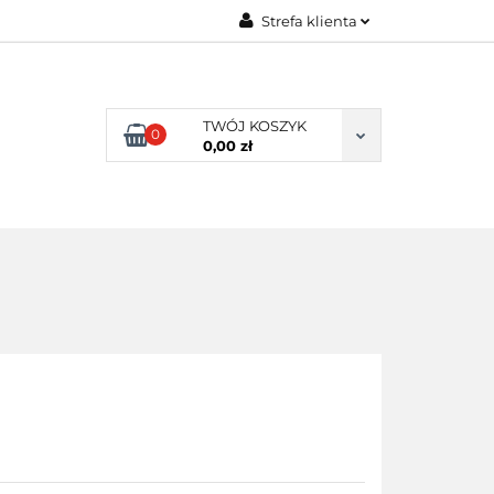
Strefa klienta
ENI KLIENCI
Zaloguj się
Zarejestruj się
TWÓJ KOSZYK
0
Dodaj zgłoszenie
0,00 zł
NI KLIENCI