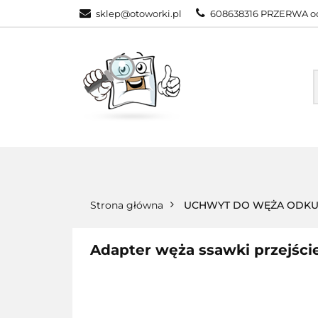
sklep@otoworki.pl
608638316 PRZERWA od
NASZA OFERTA
WSZYSTKIE KATEGORIE
NASZA
Strona główna
UCHWYT DO WĘŻA ODKU
Adapter węża ssawki przejści