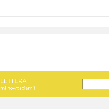
AEG
SLETTERA
kimi nowościami!
AEG