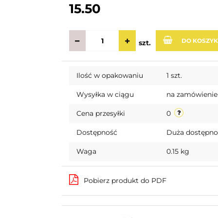
15.50
DO KOSZY
szt.
Ilość w opakowaniu
1 szt.
Wysyłka w ciągu
na zamówienie
Cena przesyłki
0
Dostępność
Duża dostępn
Waga
0.15 kg
Pobierz produkt do PDF