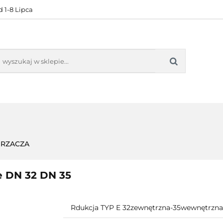
 1-8 Lipca
KONTAKT
BESTSELLERY
BLOG
ZADOWOL
 OFERTA
KONTAKT
BESTSELLERY
BLOG
ZADOWOLE
RZACZA
e DN 32 DN 35
Rdukcja TYP E 32zewnętrzna-35wewnętrzna