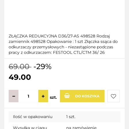
ZŁĄCZKA REDUKCYJNA D36/27-AS 498528 Rodzaj
zamiennik 498528 Opakowanie : 1 szt Złączka ssąca do
odkurzaczy przemysłowych - niezastąpione podczas
pracy z odkurzaczem: FESTOOL CTL/CTM 36/ 26
69.00
-29%
49.00
DO KOSZYKA
szt.
Do
Ilość w opakowaniu
1 szt.
przecho
Wysyłka w ciągu
na zamówienie