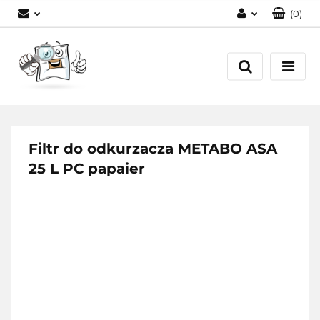
(
0
)
Zaloguj się
Zarejestruj się
Dodaj zgłoszenie
Filtr do odkurzacza METABO ASA
25 L PC papaier