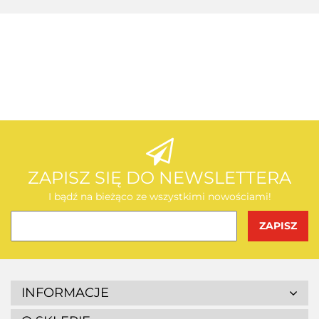
AEG
AEG
ZAPISZ SIĘ DO NEWSLETTERA
I bądź na bieżąco ze wszystkimi nowościami!
BOSCH
INFORMACJE