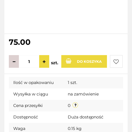
75.00
DO KOSZYKA
szt.
Do
Ilość w opakowaniu
1 szt.
przecho
Wysyłka w ciągu
na zamówienie
Cena przesyłki
0
Dostępność
Duża dostępność
Waga
0.15 kg