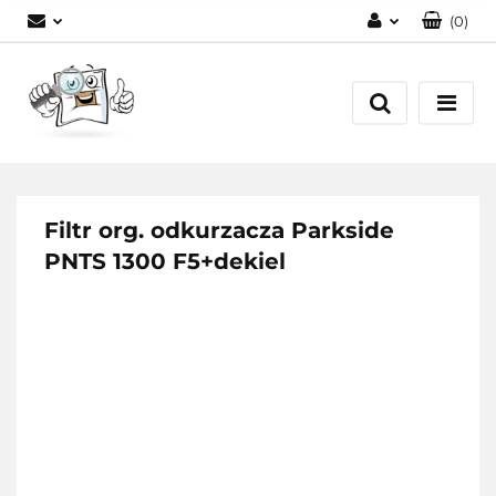
(
0
)
Zaloguj się
Zarejestruj się
Dodaj zgłoszenie
Filtr org. odkurzacza Parkside
PNTS 1300 F5+dekiel