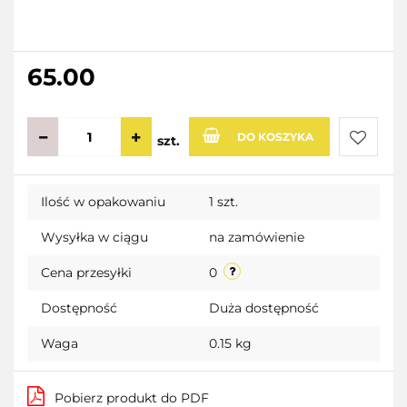
65.00
DO KOSZYKA
szt.
Do
Ilość w opakowaniu
1 szt.
przecho
Wysyłka w ciągu
na zamówienie
Cena przesyłki
0
Dostępność
Duża dostępność
Waga
0.15 kg
Pobierz produkt do PDF