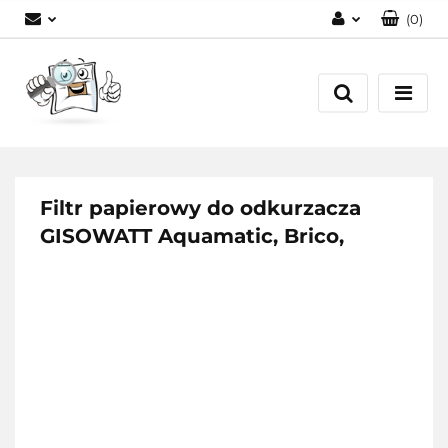
(
0
)
Zaloguj się
Zarejestruj się
Dodaj zgłoszenie
Filtr papierowy do odkurzacza
GISOWATT Aquamatic, Brico,