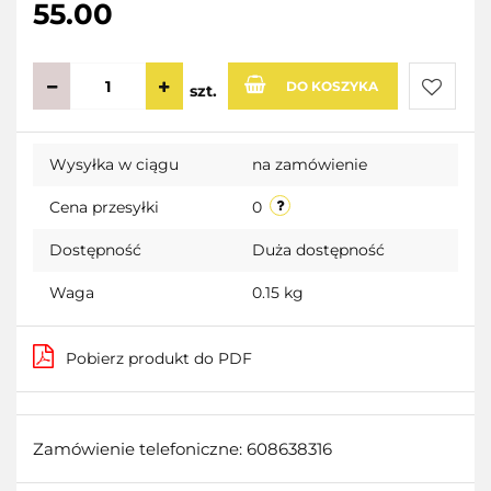
55.00
DO KOSZYKA
szt.
Do
Wysyłka w ciągu
na zamówienie
przecho
Cena przesyłki
0
Dostępność
Duża dostępność
Waga
0.15 kg
Pobierz produkt do PDF
Zamówienie telefoniczne: 608638316