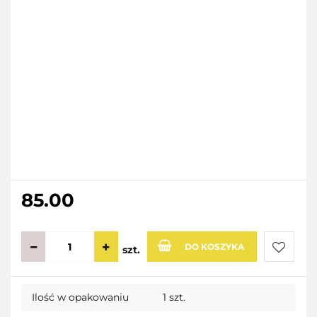
85.00
DO KOSZYKA
szt.
Do
Ilość w opakowaniu
1 szt.
przecho