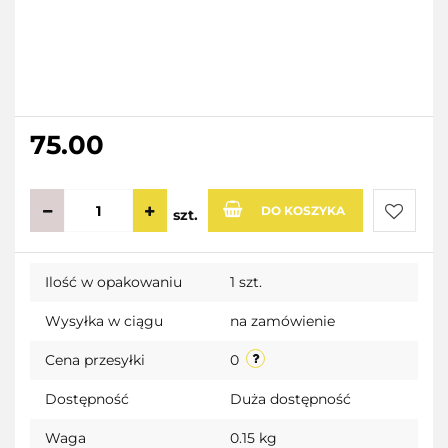
75.00
DO KOSZYKA
szt.
Do
Ilość w opakowaniu
1 szt.
przecho
Wysyłka w ciągu
na zamówienie
Cena przesyłki
0
Dostępność
Duża dostępność
Waga
0.15 kg