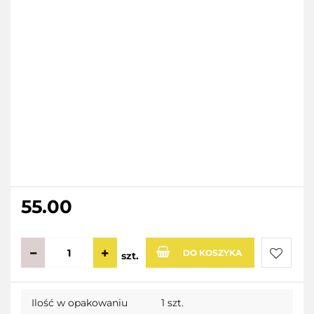
55.00
DO KOSZYKA
szt.
Do
Ilość w opakowaniu
1 szt.
przecho