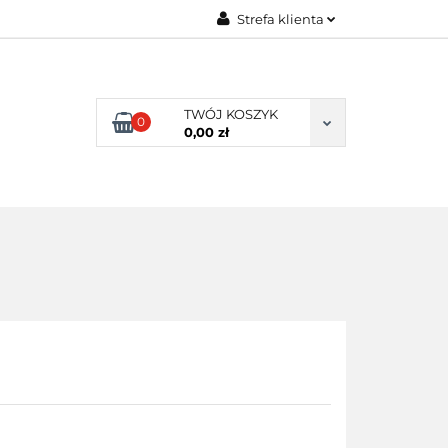
Strefa klienta
ENI KLIENCI
Zaloguj się
Zarejestruj się
TWÓJ KOSZYK
0
Dodaj zgłoszenie
0,00 zł
NI KLIENCI