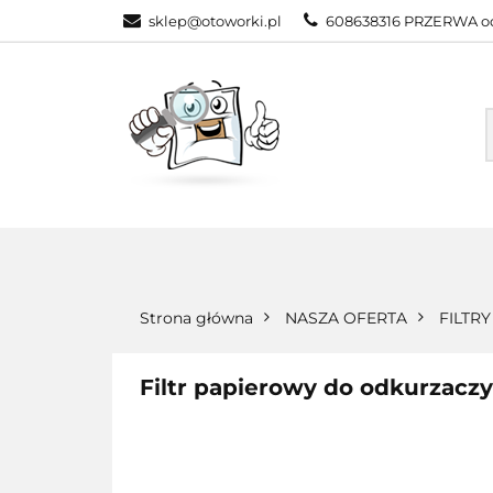
sklep@otoworki.pl
608638316 PRZERWA od
NASZA OFERTA
WSZYSTKIE KATEGORIE
NASZA
Strona główna
NASZA OFERTA
FILTR
Filtr papierowy do odkurzac