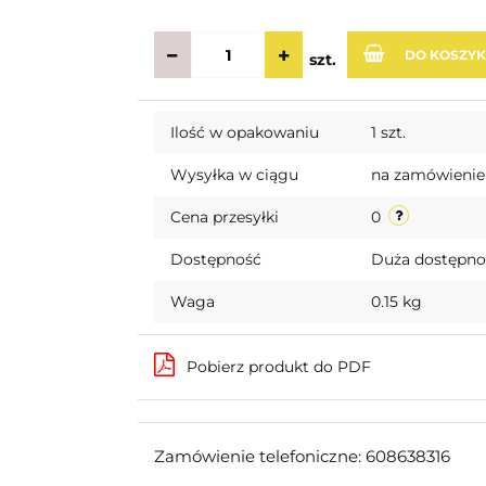
DO KOSZY
szt.
Ilość w opakowaniu
1 szt.
Wysyłka w ciągu
na zamówienie
Cena przesyłki
0
Dostępność
Duża dostępn
Waga
0.15 kg
Pobierz produkt do PDF
Zamówienie telefoniczne: 608638316