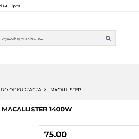
 1-8 Lipca
KONTAKT
BESTSELLERY
BLOG
ZADOWOL
 OFERTA
KONTAKT
BESTSELLERY
BLOG
ZADOWOLE
Y DO ODKURZACZA
MACALLISTER
zy MACALLISTER 1400W
75.00