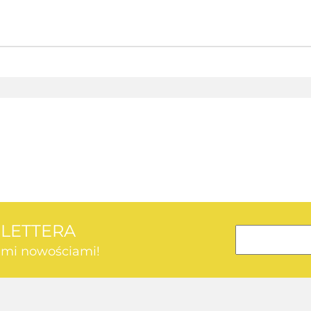
AEG
SLETTERA
kimi nowościami!
AEG