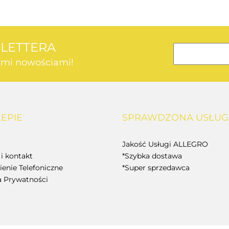
SLETTERA
kimi nowościami!
AEG
LEPIE
SPRAWDZONA USŁUG
BOSCH
Jakość Usługi ALLEGRO
i kontakt
*Szybka dostawa
enie Telefoniczne
*Super sprzedawca
a Prywatności
BUDGET