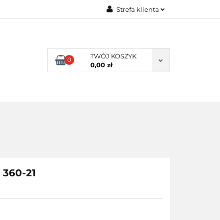
Strefa klienta
ENI KLIENCI
Zaloguj się
Zarejestruj się
TWÓJ KOSZYK
0
Dodaj zgłoszenie
0,00 zł
NI KLIENCI
 360-21