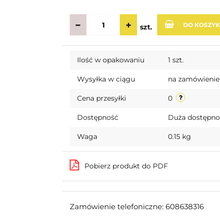
DO KOSZY
szt.
Ilość w opakowaniu
1 szt.
Wysyłka w ciągu
na zamówienie
Cena przesyłki
0
Dostępność
Duża dostępn
Waga
0.15 kg
Pobierz produkt do PDF
Zamówienie telefoniczne: 608638316