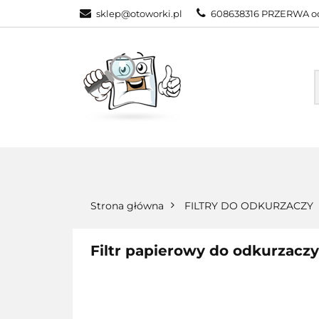
sklep@otoworki.pl
608638316 PRZERWA od
NASZA OFERTA
WSZYSTKIE KATEGORIE
NASZA
Strona główna
FILTRY DO ODKURZACZY
Filtr papierowy do odkurzaczy 