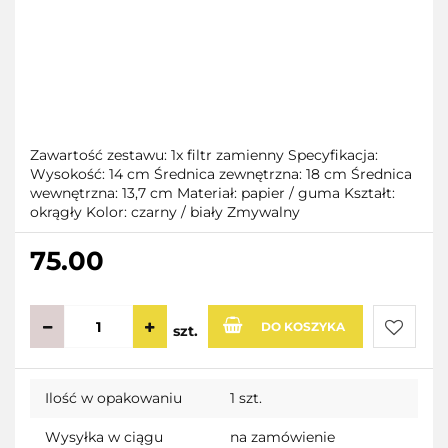
Zawartość zestawu: 1x filtr zamienny Specyfikacja:
Wysokość: 14 cm Średnica zewnętrzna: 18 cm Średnica
wewnętrzna: 13,7 cm Materiał: papier / guma Kształt:
okrągły Kolor: czarny / biały Zmywalny
75.00
DO KOSZYKA
szt.
Do
Ilość w opakowaniu
1 szt.
przecho
Wysyłka w ciągu
na zamówienie