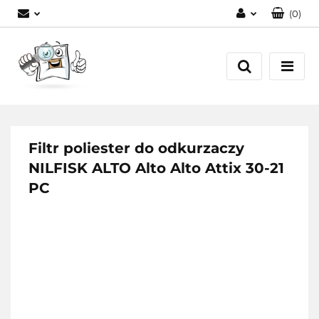
(
0
)
Zaloguj się
Zarejestruj się
Dodaj zgłoszenie
Filtr poliester do odkurzaczy
NILFISK ALTO Alto Alto Attix 30-21
PC