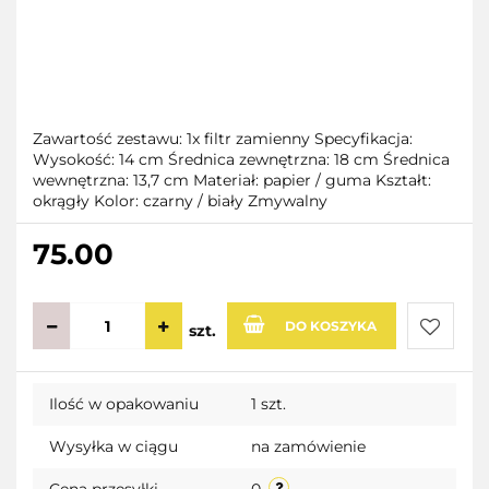
Zawartość zestawu: 1x filtr zamienny Specyfikacja:
Wysokość: 14 cm Średnica zewnętrzna: 18 cm Średnica
wewnętrzna: 13,7 cm Materiał: papier / guma Kształt:
okrągły Kolor: czarny / biały Zmywalny
75.00
DO KOSZYKA
szt.
Do
Ilość w opakowaniu
1 szt.
przecho
Wysyłka w ciągu
na zamówienie