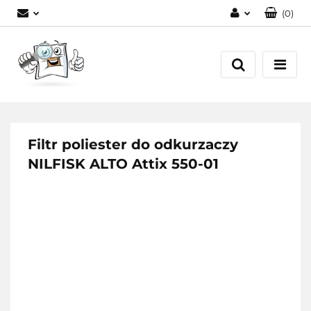
(
0
)
Zaloguj się
Zarejestruj się
Dodaj zgłoszenie
Filtr poliester do odkurzaczy
NILFISK ALTO Attix 550-01