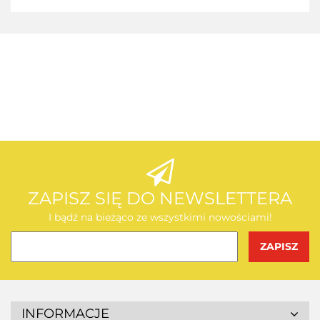
AEG
AEG
ZAPISZ SIĘ DO NEWSLETTERA
I bądź na bieżąco ze wszystkimi nowościami!
BOSCH
INFORMACJE