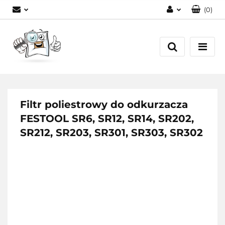
(
0
)
Zaloguj się
Zarejestruj się
Dodaj zgłoszenie
Filtr poliestrowy do odkurzacza
FESTOOL SR6, SR12, SR14, SR202,
SR212, SR203, SR301, SR303, SR302