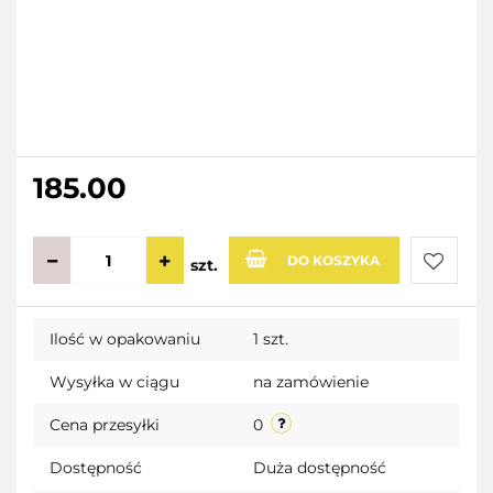
185.00
DO KOSZYKA
szt.
Do
Ilość w opakowaniu
1 szt.
przecho
Wysyłka w ciągu
na zamówienie
Cena przesyłki
0
Dostępność
Duża dostępność