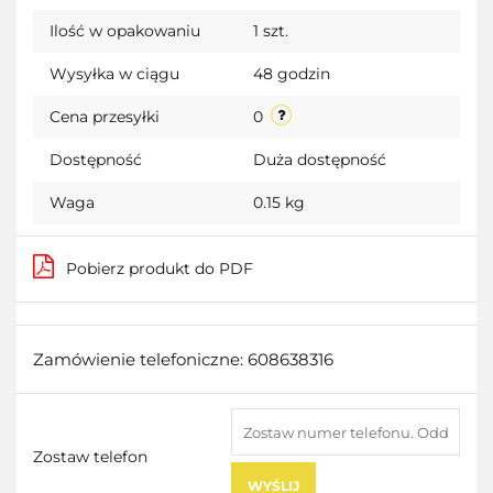
Do
Ilość w opakowaniu
1 szt.
przecho
Wysyłka w ciągu
48 godzin
Cena przesyłki
0
Dostępność
Duża dostępność
Waga
0.15 kg
Pobierz produkt do PDF
Zamówienie telefoniczne: 608638316
Zostaw telefon
WYŚLIJ