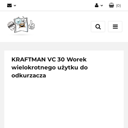
(
0
)
Zaloguj się
Zarejestruj się
Dodaj zgłoszenie
KRAFTMAN VC 30 Worek
wielokrotnego użytku do
odkurzacza