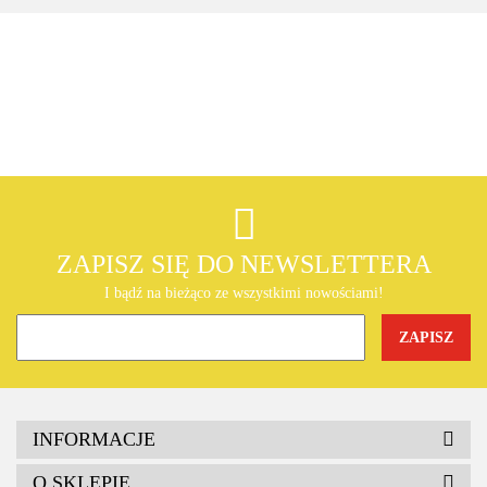
AEG
AEG
ZAPISZ SIĘ DO NEWSLETTERA
I bądź na bieżąco ze wszystkimi nowościami!
BOSCH
INFORMACJE
O SKLEPIE