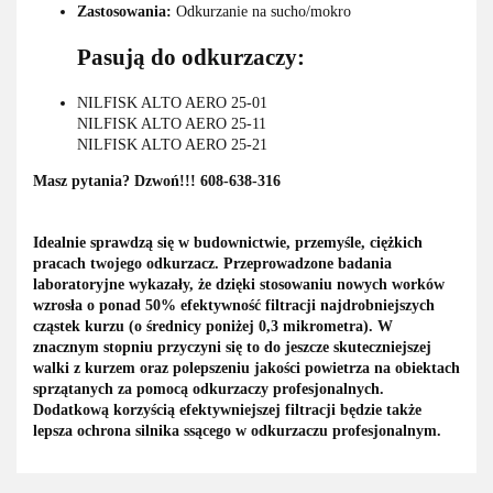
Zastosowania:
Odkurzanie na sucho/mokro
Pasują do odkurzaczy:
NILFISK ALTO AERO 25-01
NILFISK ALTO AERO 25-11
NILFISK ALTO AERO 25-21
Masz pytania? Dzwoń!!! 608-638-316
Idealnie sprawdzą się w budownictwie, przemyśle, ciężkich
pracach twojego odkurzacz. Przeprowadzone badania
laboratoryjne wykazały, że dzięki stosowaniu nowych worków
wzrosła o ponad 50% efektywność filtracji najdrobniejszych
cząstek kurzu (o średnicy poniżej 0,3 mikrometra). W
znacznym stopniu przyczyni się to do jeszcze skuteczniejszej
walki z kurzem oraz polepszeniu jakości powietrza na obiektach
sprzątanych za pomocą odkurzaczy profesjonalnych.
Dodatkową korzyścią efektywniejszej filtracji będzie także
lepsza ochrona silnika ssącego w odkurzaczu profesjonalnym.