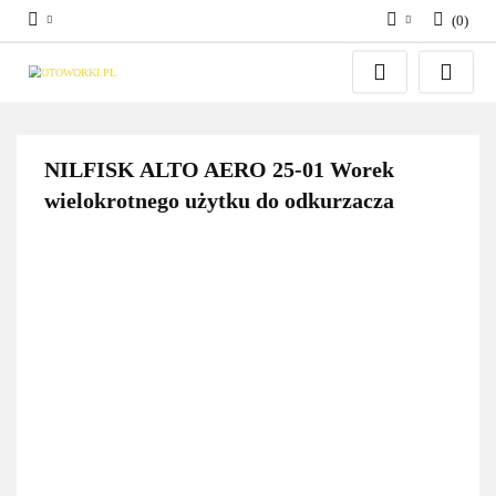
(
0
)
Zaloguj się
Zarejestruj się
Dodaj zgłoszenie
NILFISK ALTO AERO 25-01 Worek
wielokrotnego użytku do odkurzacza