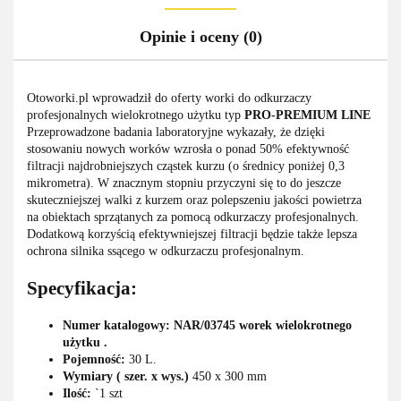
Opinie i oceny (0)
Otoworki.pl wprowadził do oferty worki do odkurzaczy
profesjonalnych wielokrotnego użytku typ
PRO-PREMIUM LINE
Przeprowadzone badania laboratoryjne wykazały, że dzięki
stosowaniu nowych worków wzrosła o ponad 50% efektywność
filtracji najdrobniejszych cząstek kurzu (o średnicy poniżej 0,3
mikrometra). W znacznym stopniu przyczyni się to do jeszcze
skuteczniejszej walki z kurzem oraz polepszeniu jakości powietrza
na obiektach sprzątanych za pomocą odkurzaczy profesjonalnych.
Dodatkową korzyścią efektywniejszej filtracji będzie także lepsza
ochrona silnika ssącego w odkurzaczu profesjonalnym.
Specyfikacja:
Numer katalogowy: NAR/03745 worek wielokrotnego
użytku .
Pojemność:
30 L.
Wymiary ( szer. x wys.)
450 x 300 mm
Ilość:
`1 szt