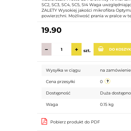
SC2, SC3, SC4, SC5, SI4 Waga uwzględniająca 
ZALETY Wysokiej jakości mikrofibra Optym
powierzchni. Możliwość prania w pralce w t
19.90
DO KOSZY
szt.
Wysyłka w ciągu
na zamówienie
Cena przesyłki
0
Dostępność
Duża dostępn
Waga
0.15 kg
Pobierz produkt do PDF