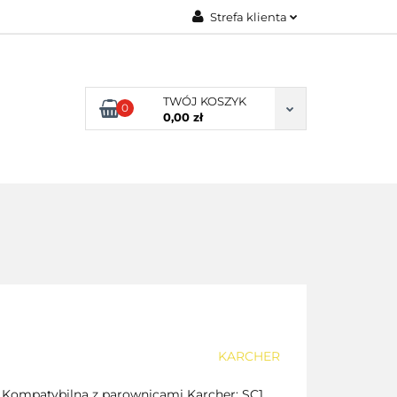
Strefa klienta
ENI KLIENCI
Zaloguj się
Zarejestruj się
TWÓJ KOSZYK
0
Dodaj zgłoszenie
0,00 zł
NI KLIENCI
KARCHER
 Kompatybilna z parownicami Karcher: SC1,