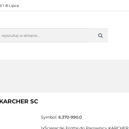
 1-8 Lipca
KONTAKT
BESTSELLERY
BLOG
ZADOWOL
 OFERTA
KONTAKT
BESTSELLERY
BLOG
ZADOWOLE
KARCHER SC
Symbol:
6.370-990.0
1xŚciereczki Frotte do Parownicy KARCHER