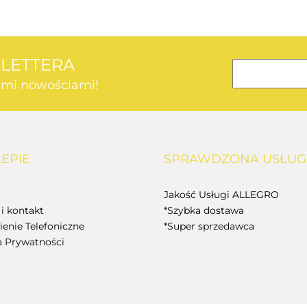
SLETTERA
kimi nowościami!
AEG
LEPIE
SPRAWDZONA USŁUG
BOSCH
Jakość Usługi ALLEGRO
i kontakt
*Szybka dostawa
enie Telefoniczne
*Super sprzedawca
a Prywatności
BUDGET