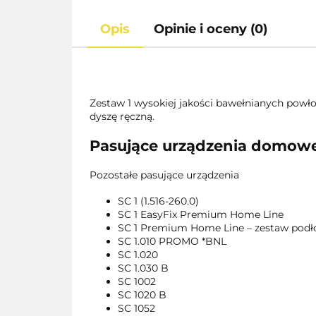
Opis
Opinie i oceny (0)
Zestaw 1 wysokiej jakości bawełnianych powł
dyszę ręczną.
Pasujące urządzenia domowe
Pozostałe pasujące urządzenia
SC 1 (1.516-260.0)
SC 1 EasyFix Premium Home Line
SC 1 Premium Home Line – zestaw pod
SC 1.010 PROMO *BNL
SC 1.020
SC 1.030 B
SC 1002
SC 1020 B
SC 1052