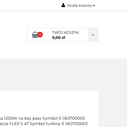
Strefa klienta
ENI KLIENCI
Zaloguj się
Zarejestruj się
TWÓJ KOSZYK
0
Dodaj zgłoszenie
0,00 zł
NI KLIENCI
nika 1200W na bay pass Symbol E 063700003
rzacza FLEX S 47 Symbol turbiny E 063700003