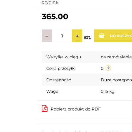
orygina.
365.00
DO KOSZY
szt.
Wysyłka w ciągu
na zamówienie
Cena przesyłki
0
Dostępność
Duża dostępn
Waga
0.15 kg
Pobierz produkt do PDF