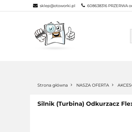
sklep@otoworki.pl
608638316 PRZERWA od
NASZA OFERTA
WSZYSTKIE KATEGORIE
NASZA
Strona główna
NASZA OFERTA
AKCES
Silnik (Turbina) Odkurzacz Fle