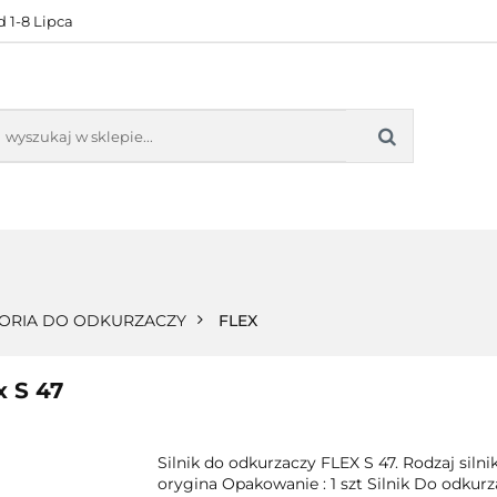
 1-8 Lipca
KONTAKT
BESTSELLERY
BLOG
ZADOWOL
 OFERTA
KONTAKT
BESTSELLERY
BLOG
ZADOWOLE
ORIA DO ODKURZACZY
FLEX
x S 47
Silnik do odkurzaczy FLEX S 47. Rodzaj sil
orygina Opakowanie : 1 szt Silnik Do odku