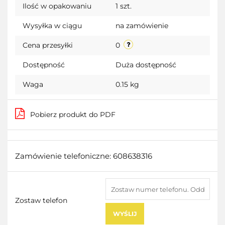
Ilość w opakowaniu
1 szt.
przecho
Wysyłka w ciągu
na zamówienie
Cena przesyłki
0
Dostępność
Duża dostępność
Waga
0.15 kg
Pobierz produkt do PDF
Zamówienie telefoniczne: 608638316
Zostaw telefon
WYŚLIJ