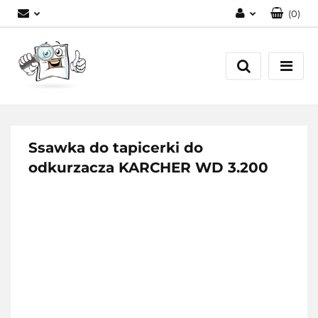
(
0
)
Zaloguj się
Zarejestruj się
Dodaj zgłoszenie
Ssawka do tapicerki do
odkurzacza KARCHER WD 3.200