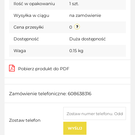
Ilość w opakowaniu
1 szt.
przecho
Wysyłka w ciągu
na zamówienie
Cena przesyłki
0
Dostępność
Duża dostępność
Waga
0.15 kg
Pobierz produkt do PDF
Zamówienie telefoniczne: 608638316
Zostaw telefon
WYŚLIJ