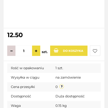
12.50
DO KOSZYKA
szt.
Do
Ilość w opakowaniu
1 szt.
przecho
Wysyłka w ciągu
na zamówienie
Cena przesyłki
0
Dostępność
Duża dostępność
Waga
0.15 kg