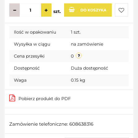
DO KOSZYKA
szt.
Do
Ilość w opakowaniu
1 szt.
przecho
Wysyłka w ciągu
na zamówienie
Cena przesyłki
0
Dostępność
Duża dostępność
Waga
0.15 kg
Pobierz produkt do PDF
Zamówienie telefoniczne: 608638316