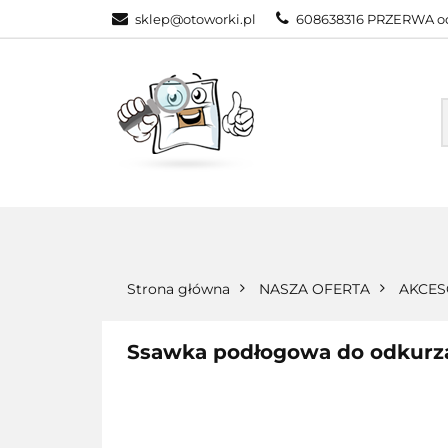
sklep@otoworki.pl
608638316 PRZERWA od
NASZA OFERTA
WSZYSTKIE KATEGORIE
NASZA
Strona główna
NASZA OFERTA
AKCES
Ssawka podłogowa do odkurz