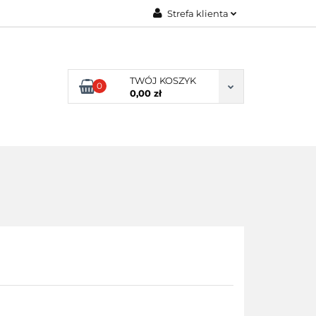
Strefa klienta
ENI KLIENCI
Zaloguj się
Zarejestruj się
TWÓJ KOSZYK
0
Dodaj zgłoszenie
0,00 zł
NI KLIENCI