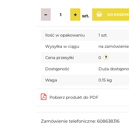
DO KOSZY
szt.
Ilość w opakowaniu
1 szt.
Wysyłka w ciągu
na zamówienie
Cena przesyłki
0
Dostępność
Duża dostępn
Waga
0.15 kg
Pobierz produkt do PDF
Zamówienie telefoniczne: 608638316