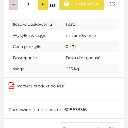
DO KOSZYKA
szt.
Do
Ilość w opakowaniu
1 szt.
przecho
Wysyłka w ciągu
na zamówienie
Cena przesyłki
0
Dostępność
Duża dostępność
Waga
0.15 kg
Pobierz produkt do PDF
Zamówienie telefoniczne: 608638316