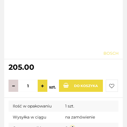
BOSCH
205.00
DO KOSZYKA
szt.
Do
Ilość w opakowaniu
1 szt.
przecho
Wysyłka w ciągu
na zamówienie