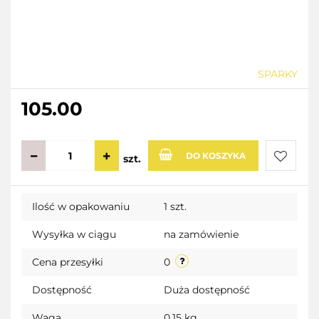
SPARKY
105.00
DO KOSZYKA
szt.
Do
Ilość w opakowaniu
1 szt.
przecho
Wysyłka w ciągu
na zamówienie
Cena przesyłki
0
Dostępność
Duża dostępność
Waga
0.15 kg