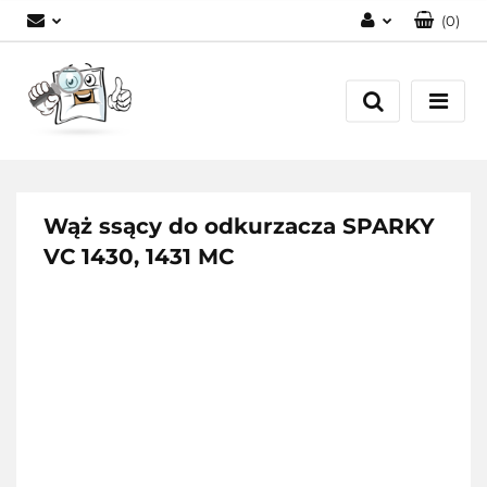
(
0
)
Zaloguj się
Zarejestruj się
Dodaj zgłoszenie
Wąż ssący do odkurzacza SPARKY
VC 1430, 1431 MC