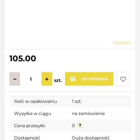
SPARKY
105.00
DO KOSZYKA
szt.
Do
Ilość w opakowaniu
1 szt.
przecho
Wysyłka w ciągu
na zamówienie
Cena przesyłki
0
Dostępność
Duża dostępność