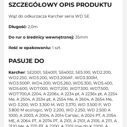
SZCZEGÓŁOWY OPIS PRODUKTU
Wąż do odkurzacza Karcher seria WD SE
Długość:
2,0m
Do rur o średnicy wewnętrznej:
35mm
Ilość w opakowaniu:
1 szt.
PASUJE DO
Karcher
: SE2001, SE4001, SE4002, SE5.100, WD2.200,
WD2.250, WD3.200, WD3.200AF, WD3.300M,
WD3.500P, WD4.200, WD5.260, WD5.300, WD5.400,
WD5.600, WD7.000, WD7.200, WD7.300, WD7.500,
WD7.700,A 2204, A 2206x, A 2234 pt, A 2236x pt, A 2254
Me, A 2504, A 2534 pt, A 2554 Me, A 2604, A 2654 Me,
WD 3.200, WD 3.300 M, WD 3.370, WD 3.500 P, WD
3.800 M eco!ogic, WD 2.200, WD 2.250, WD 2.500 A
1000, A 2003, A 2004, A 2014 CarVac, A 2024 PT, A 2054
ME, A 2064 PT, A 2074 PT, A 2101, A 2101, A 2105, A 2111, A
2120 Me, A 2131 PT, A 2200, A 2201 (nie do K 2201), A