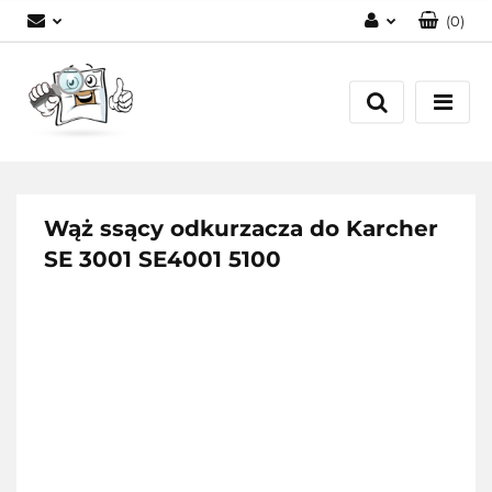
(
0
)
Zaloguj się
Zarejestruj się
Dodaj zgłoszenie
Wąż ssący odkurzacza do Karcher
SE 3001 SE4001 5100