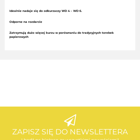
Idealnie nadaje się do odkurzaczy WD 4 – WD 6.
Odporne na rozdarcie
Zatrzymują dużo więcej kurzu w porównaniu do tradycyjnych torebek
papierowych
AEG
AEG
ZAPISZ SIĘ DO NEWSLETTERA
I bądź na bieżąco ze wszystkimi nowościami!