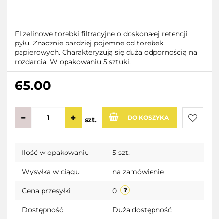
Flizelinowe torebki filtracyjne o doskonałej retencji
pyłu. Znacznie bardziej pojemne od torebek
papierowych. Charakteryzują się duża odpornością na
rozdarcia. W opakowaniu 5 sztuki.
65.00
DO KOSZYKA
szt.
Do
Ilość w opakowaniu
5 szt.
przecho
Wysyłka w ciągu
na zamówienie
Cena przesyłki
0
Dostępność
Duża dostępność