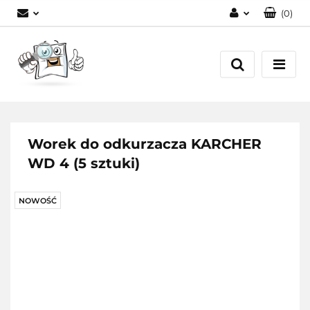
(
0
)
Zaloguj się
Zarejestruj się
Dodaj zgłoszenie
Worek do odkurzacza KARCHER
WD 4 (5 sztuki)
NOWOŚĆ