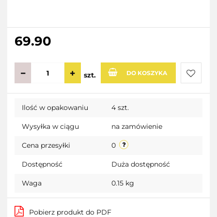
69.90
DO KOSZYKA
szt.
Do
Ilość w opakowaniu
4 szt.
przecho
Wysyłka w ciągu
na zamówienie
Cena przesyłki
0
Dostępność
Duża dostępność
Waga
0.15 kg
Pobierz produkt do PDF