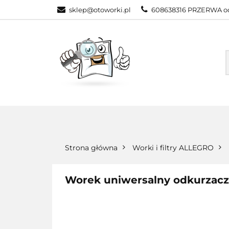
sklep@otoworki.pl
608638316 PRZERWA od
NASZA OFERTA
WSZYSTKIE KATEGORIE
NASZA
Strona główna
Worki i filtry ALLEGRO
Worek uniwersalny odkurzac