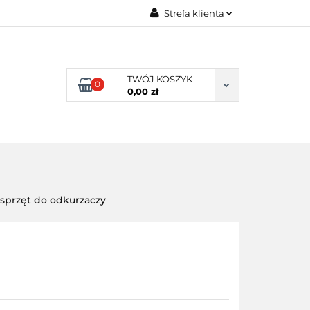
Strefa klienta
ENI KLIENCI
Zaloguj się
Zarejestruj się
TWÓJ KOSZYK
0
Dodaj zgłoszenie
0,00 zł
NI KLIENCI
sprzęt do odkurzaczy