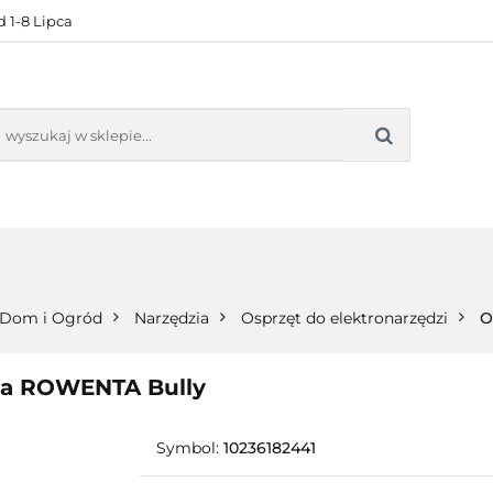
 1-8 Lipca
KONTAKT
BESTSELLERY
BLOG
ZADOWOL
 OFERTA
KONTAKT
BESTSELLERY
BLOG
ZADOWOLE
Dom i Ogród
Narzędzia
Osprzęt do elektronarzędzi
O
za ROWENTA Bully
Symbol:
10236182441