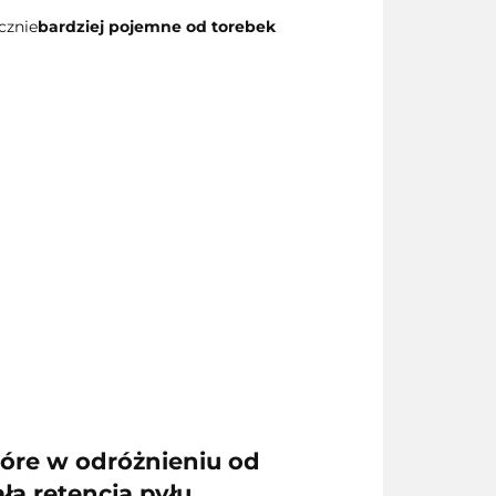
cznie
bardziej pojemne od torebek
óre w odróżnieniu od
ą retencją pyłu.