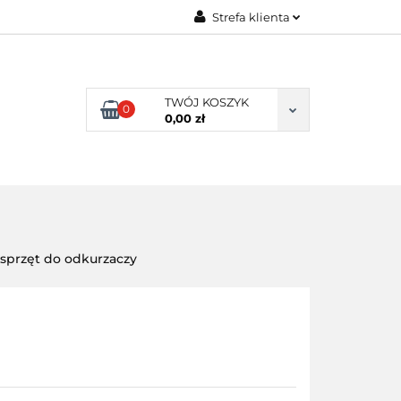
Strefa klienta
ENI KLIENCI
Zaloguj się
Zarejestruj się
TWÓJ KOSZYK
0
Dodaj zgłoszenie
0,00 zł
NI KLIENCI
sprzęt do odkurzaczy