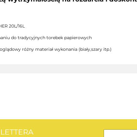
HER 20L/16L
aniu do tradycyjnych torebek papierowych
oglądowy różny materiał wykonania (biały,szary itp.)
AEG
SLETTERA