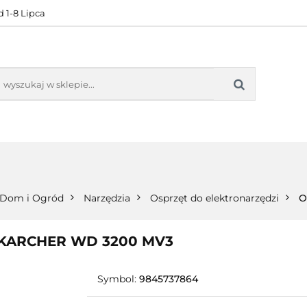
 1-8 Lipca
KONTAKT
BESTSELLERY
BLOG
ZADOWOL
 OFERTA
KONTAKT
BESTSELLERY
BLOG
ZADOWOLE
Dom i Ogród
Narzędzia
Osprzęt do elektronarzędzi
O
u KARCHER WD 3200 MV3
Symbol:
9845737864