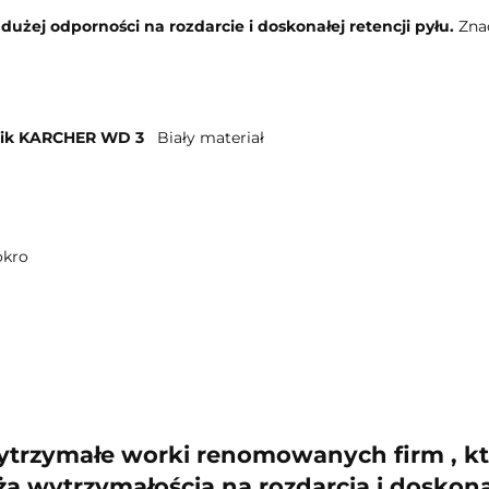
o
dużej odporności na rozdarcie i doskonałej retencji pyłu.
Zna
nik KARCHER WD 3
Biały materiał
okro
ytrzymałe worki renomowanych firm , kt
ą wytrzymałością na rozdarcia i doskonał