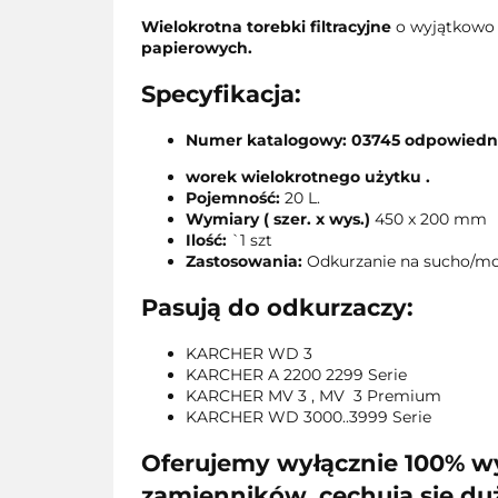
Wielokrotna torebki filtracyjne
o wyjątkow
papierowych.
Specyfikacja:
Numer katalogowy: 03745 odpowied
worek wielokrotnego użytku .
Pojemność:
20 L.
Wymiary ( szer. x wys.)
450 x 200 mm
Ilość:
`1 szt
Zastosowania:
Odkurzanie na sucho/m
Pasują do odkurzaczy:
KARCHER WD 3
KARCHER A 2200 2299 Serie
KARCHER MV 3 , MV 3 Premium
KARCHER WD 3000..3999 Serie
Oferujemy wyłącznie 100% w
zamienników, cechują się duż