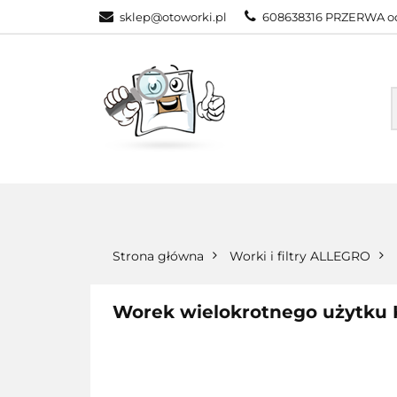
sklep@otoworki.pl
608638316 PRZERWA od
NASZA OFERTA
WSZYSTKIE KATEGORIE
NASZA
Strona główna
Worki i filtry ALLEGRO
Worek wielokrotnego użytk