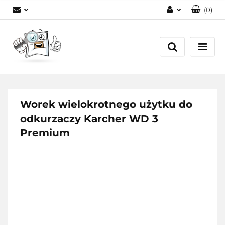
(
0
)
Zaloguj się
Zarejestruj się
Dodaj zgłoszenie
Worek wielokrotnego użytku do
odkurzaczy Karcher WD 3
Premium