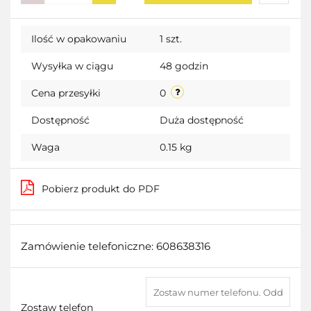
Do
Ilość w opakowaniu
1 szt.
przecho
Wysyłka w ciągu
48 godzin
Cena przesyłki
0
Dostępność
Duża dostępność
Waga
0.15 kg
Pobierz produkt do PDF
Zamówienie telefoniczne: 608638316
Zostaw telefon