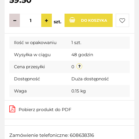
59.50
DO KOSZYKA
szt.
Do
Ilość w opakowaniu
1 szt.
przecho
Wysyłka w ciągu
48 godzin
Cena przesyłki
0
Dostępność
Duża dostępność
Waga
0.15 kg
Pobierz produkt do PDF
Zamówienie telefoniczne: 608638316