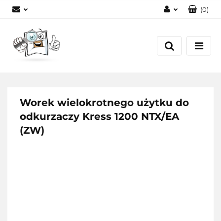
(
0
)
Zaloguj się
Zarejestruj się
Dodaj zgłoszenie
Worek wielokrotnego użytku do
odkurzaczy Kress 1200 NTX/EA
(ZW)