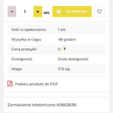
DO KOSZYKA
szt.
Do
Ilość w opakowaniu
1 szt.
przecho
Wysyłka w ciągu
48 godzin
Cena przesyłki
0
Dostępność
Duża dostępność
Waga
0.15 kg
Pobierz produkt do PDF
Zamówienie telefoniczne: 608638316