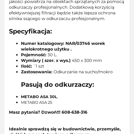
jakości powietrza na obiektach sprzątanych za pomocą
odkurzaczy profesjonalnych. Dodatkową korzyścią
efektywniejszej filtracji będzie także lepsza ochrona
silnika ssącego w odkurzaczu profesjonalnym.
Specyfikacja:
Numer katalogowy: NAR/03746 worek
wielokrotnego użytku .
Pojemność:
30 L.
Wymiary ( szer. x wys.)
450 x 300 mm
Ilość:
`1 szt
Zastosowania:
Odkurzanie na sucho/mokro
Pasują do odkurzaczy:
METABO ASA 30L
,
METABO ASA 25
Masz pytania? Dzwoń!!! 608-638-316
Idealnie sprawdzą się w budownictwie, przemyśle,