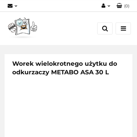
(
0
)
Zaloguj się
Zarejestruj się
Dodaj zgłoszenie
Worek wielokrotnego użytku do
odkurzaczy METABO ASA 30 L