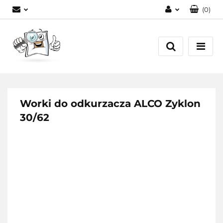
(
0
)
Zaloguj się
Zarejestruj się
Dodaj zgłoszenie
Worki do odkurzacza ALCO Zyklon
30/62