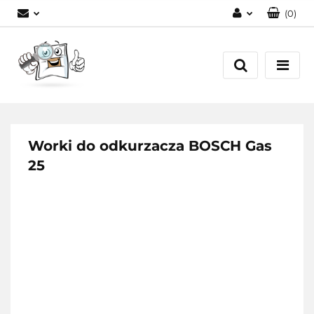
(
0
)
Zaloguj się
Zarejestruj się
Dodaj zgłoszenie
Worki do odkurzacza BOSCH Gas
25