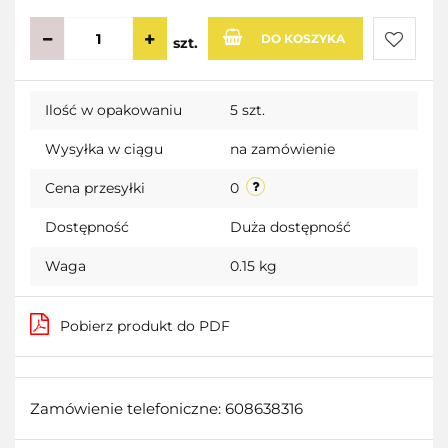
DO KOSZYKA
szt.
Do
Ilość w opakowaniu
5 szt.
przecho
Wysyłka w ciągu
na zamówienie
Cena przesyłki
0
Dostępność
Duża dostępność
Waga
0.15 kg
Pobierz produkt do PDF
Zamówienie telefoniczne: 608638316