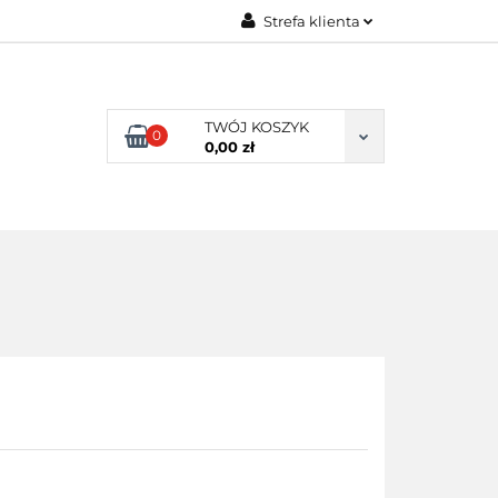
Strefa klienta
ENI KLIENCI
Zaloguj się
Zarejestruj się
TWÓJ KOSZYK
0
Dodaj zgłoszenie
0,00 zł
NI KLIENCI