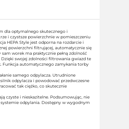
iem dla optymalnego skutecznego i
rze i czystsze powierzchnie w pomieszczeniu
a HEPA Style jest odporna na rozdarcie i
znej powierzchni filtrującej, automatycznie się
gdy sam worek ma praktycznie pełną zdolność
zięki swojej zdolności filtrowania gwiazd te
tek. Funkcja automatycznego zamykania torby
ziałanie samego odpylacza. Utrudnione
ać silnik odpylacza i powodować przedwczesne
pracować tak ciężko, co skutecznie
ją czyste i nieskazitelne. Podsumowując, nie
im systemie odpylania. Dostępny w wygodnym