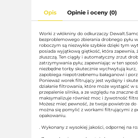
Opis
Opinie i oceny (0)
Worki z włókniny do odkurzaczy Dewalt.
Samoc
bezproblemowego zbierania drobnego pyłu w d
roboczym są niezwykle szybkie dzięki tym wy
posiada wyjątkową giętkość, która zapewnia, że
złuszczą. Ten ciągły i automatyczny zrzut dr
zatrzymywania pyłu; zapewniając w ten sposób
niezbędne torby skutecznie wychwytują kurz, 
zapobiega niepotrzebnemu bałaganowi i porz
Ponieważ worek filtrujący jest wydajny i sku
działanie filtrowania, które może wystąpić w
przepalenie silnika, a ze względu na znaczne d
maksymalizuje również moc i żywotność filtr
Możesz mieć pewność, że twoje powietrze do o
można się pomylić z workami filtrującymi z
opakowaniu.
. Wykonany z wysokiej jakości, odpornej na r