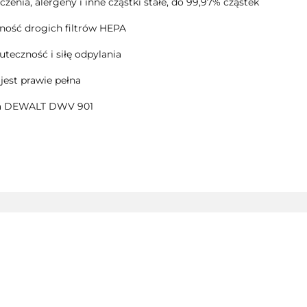
enia, alergeny i inne cząstki stałe, do 99,97% cząstek
otność drogich filtrów HEPA
uteczność i siłę odpylania
jest prawie pełna
cza DEWALT DWV 901
AEG