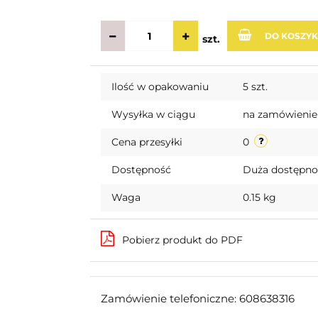
DO KOSZY
szt.
Ilość w opakowaniu
5 szt.
Wysyłka w ciągu
na zamówienie
Cena przesyłki
0
Dostępność
Duża dostępn
Waga
0.15 kg
Pobierz produkt do PDF
Zamówienie telefoniczne: 608638316