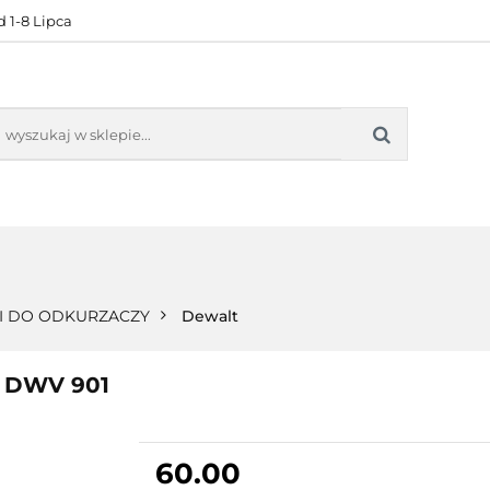
 1-8 Lipca
KONTAKT
BESTSELLERY
BLOG
ZADOWOL
 OFERTA
KONTAKT
BESTSELLERY
BLOG
ZADOWOLE
 DO ODKURZACZY
Dewalt
T DWV 901
60.00