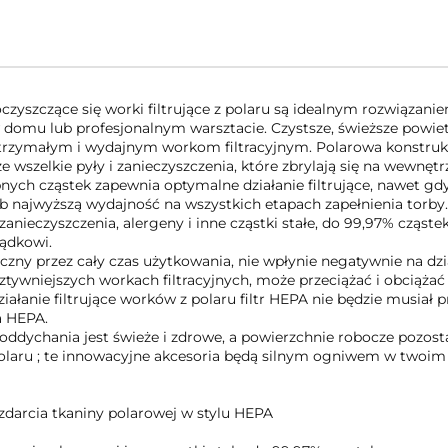
zyszczące się worki filtrujące z polaru są idealnym rozwiązan
omu lub profesjonalnym warsztacie. Czystsze, świeższe powiet
trzymałym i wydajnym workom filtracyjnym. Polarowa konstrukcj
 ​​wszelkie pyły i zanieczyszczenia, które zbrylają się na wewnętr
obnych cząstek zapewnia optymalne działanie filtrujące, nawet 
 najwyższą wydajność na wszystkich etapach zapełnienia torby. D
zanieczyszczenia, alergeny i inne cząstki stałe, do 99,97% cząs
ądkowi.
teczny przez cały czas użytkowania, nie wpłynie negatywnie na d
 sztywniejszych workach filtracyjnych, może przeciążać i obciąż
ziałanie filtrujące worków z polaru filtr HEPA nie będzie musiał 
a HEPA.
ddychania jest świeże i zdrowe, a powierzchnie robocze pozosta
 polaru ; te innowacyjne akcesoria będą silnym ogniwem w two
ozdarcia tkaniny polarowej w stylu HEPA