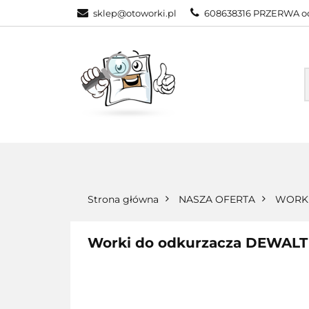
sklep@otoworki.pl
608638316 PRZERWA od
NASZA OFERTA
WSZYSTKIE KATEGORIE
NASZA
Strona główna
NASZA OFERTA
WORKI
Worki do odkurzacza DEWAL