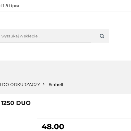
 1-8 Lipca
KONTAKT
BESTSELLERY
BLOG
ZADOWOL
 OFERTA
KONTAKT
BESTSELLERY
BLOG
ZADOWOLE
 DO ODKURZACZY
Einhell
 1250 DUO
48.00