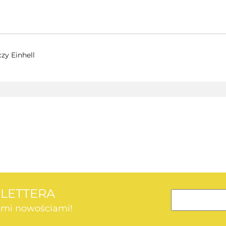
zy Einhell
AEG
SLETTERA
kimi nowościami!
AEG