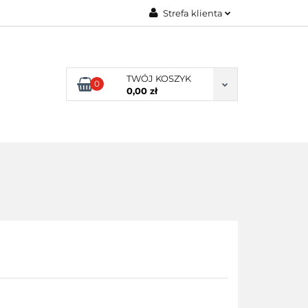
Strefa klienta
ENI KLIENCI
Zaloguj się
Zarejestruj się
TWÓJ KOSZYK
0
Dodaj zgłoszenie
0,00 zł
NI KLIENCI