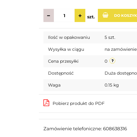
DO KOSZY
szt.
Ilość w opakowaniu
5 szt.
Wysyłka w ciągu
na zamówienie
Cena przesyłki
0
Dostępność
Duża dostępn
Waga
0.15 kg
Pobierz produkt do PDF
Zamówienie telefoniczne: 608638316