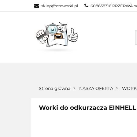
sklep@otoworki.pl
608638316 PRZERWA od
NASZA OFERTA
WSZYSTKIE KATEGORIE
NASZA
Strona główna
NASZA OFERTA
WORKI
Worki do odkurzacza EINHELL