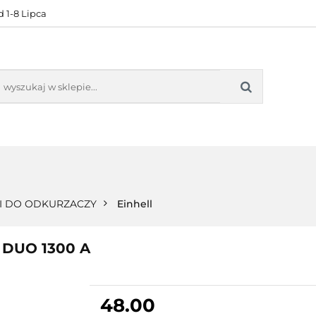
 1-8 Lipca
KONTAKT
BESTSELLERY
BLOG
ZADOWOL
 OFERTA
KONTAKT
BESTSELLERY
BLOG
ZADOWOLE
 DO ODKURZACZY
Einhell
 DUO 1300 A
48.00