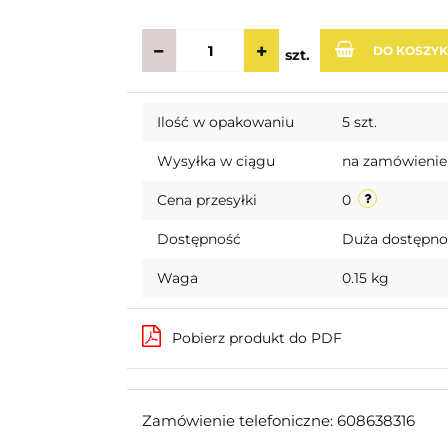
DO KOSZY
szt.
Ilość w opakowaniu
5 szt.
Wysyłka w ciągu
na zamówienie
Cena przesyłki
0
Dostępność
Duża dostępn
Waga
0.15 kg
Pobierz produkt do PDF
Zamówienie telefoniczne: 608638316