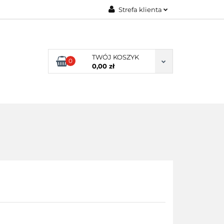
Strefa klienta
ENI KLIENCI
Zaloguj się
Zarejestruj się
TWÓJ KOSZYK
0
Dodaj zgłoszenie
0,00 zł
NI KLIENCI