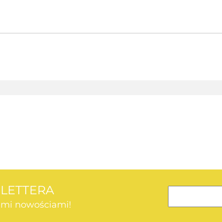
AEG
SLETTERA
kimi nowościami!
AEG