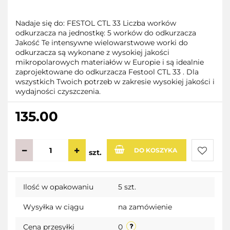
Nadaje się do: FESTOL CTL 33 Liczba worków
odkurzacza na jednostkę: 5 worków do odkurzacza
Jakość Te intensywne wielowarstwowe worki do
odkurzacza są wykonane z wysokiej jakości
mikropolarowych materiałów w Europie i są idealnie
zaprojektowane do odkurzacza Festool CTL 33 . Dla
wszystkich Twoich potrzeb w zakresie wysokiej jakości i
wydajności czyszczenia.
135.00
DO KOSZYKA
szt.
Do
Ilość w opakowaniu
5 szt.
przecho
Wysyłka w ciągu
na zamówienie
Cena przesyłki
0