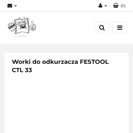
(
0
)
Zaloguj się
Zarejestruj się
Dodaj zgłoszenie
Worki do odkurzacza FESTOOL
CTL 33