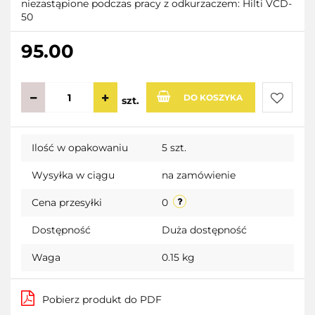
niezastąpione podczas pracy z odkurzaczem: Hilti VCD-
50
95.00
DO KOSZYKA
szt.
Do
Ilość w opakowaniu
5 szt.
przecho
Wysyłka w ciągu
na zamówienie
Cena przesyłki
0
Dostępność
Duża dostępność
Waga
0.15 kg
Pobierz produkt do PDF