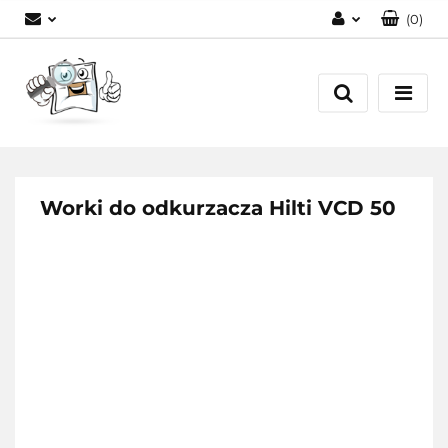
(
0
)
Zaloguj się
Zarejestruj się
Dodaj zgłoszenie
Worki do odkurzacza Hilti VCD 50