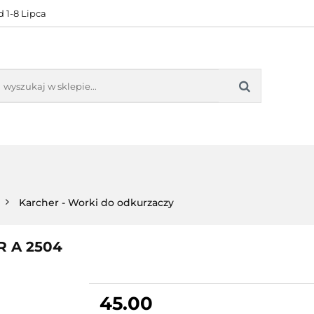
 1-8 Lipca
KONTAKT
BESTSELLERY
BLOG
ZADOWOL
 OFERTA
KONTAKT
BESTSELLERY
BLOG
ZADOWOLE
Karcher - Worki do odkurzaczy
R A 2504
45.00