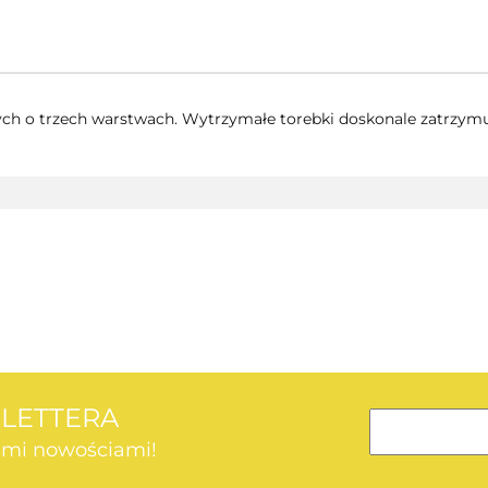
ych o trzech warstwach. Wytrzymałe torebki doskonale zatrzymu
AEG
SLETTERA
kimi nowościami!
AEG