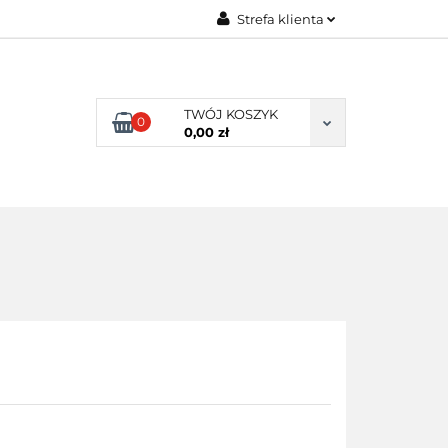
Strefa klienta
ENI KLIENCI
Zaloguj się
Zarejestruj się
TWÓJ KOSZYK
0
Dodaj zgłoszenie
0,00 zł
NI KLIENCI