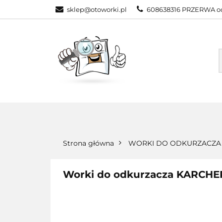
sklep@otoworki.pl
608638316 PRZERWA od
NASZA OFERTA
WSZYSTKIE KATEGORIE
NASZA
Strona główna
WORKI DO ODKURZACZA
Worki do odkurzacza KARCHE