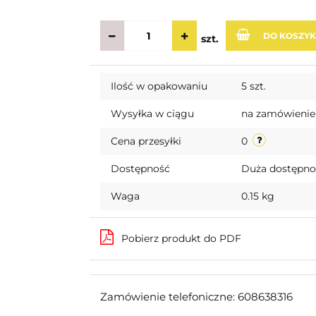
DO KOSZY
szt.
Ilość w opakowaniu
5 szt.
Wysyłka w ciągu
na zamówienie
Cena przesyłki
0
Dostępność
Duża dostępn
Waga
0.15 kg
Pobierz produkt do PDF
Zamówienie telefoniczne: 608638316