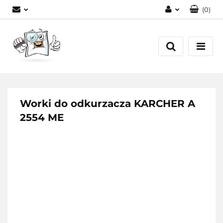
(
0
)
Zaloguj się
Zarejestruj się
Dodaj zgłoszenie
Worki do odkurzacza KARCHER A
2554 ME