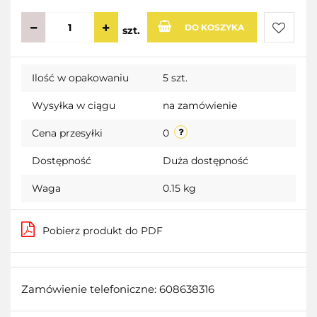
DO KOSZYKA
szt.
Do
Ilość w opakowaniu
5 szt.
przecho
Wysyłka w ciągu
na zamówienie
Cena przesyłki
0
Dostępność
Duża dostępność
Waga
0.15 kg
Pobierz produkt do PDF
Zamówienie telefoniczne: 608638316